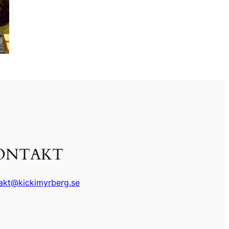
ONTAKT
akt@kickimyrberg.se