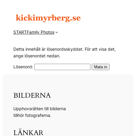
Hoppa
till
innehåll
START
Family Photos
Detta innehåll är lösenordsskyddat. För att visa det,
ange lösenordet nedan.
Lösenord:
BILDERNA
Upphovsrätten till bilderna
tillhör fotograferna.
LÄNKAR