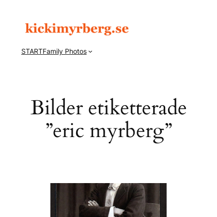
Hoppa
till
innehåll
START
Family Photos
Bilder etiketterade
”eric myrberg”